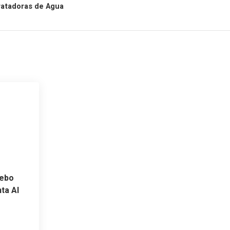
ratadoras de Agua
Debo
ta Al
r Un
izado