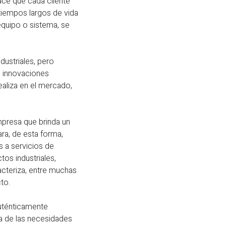
ace que cada cliente
tiempos largos de vida
equipo o sistema, se
ustriales, pero
e innovaciones
ealiza en el mercado,
mpresa que brinda un
ara, de esta forma,
 a servicios de
tos industriales,
acteriza, entre muchas
to.
auténticamente
a de las necesidades