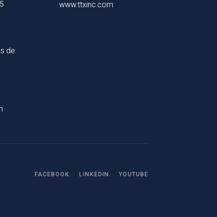
65
www.ttxinc.com
s de
m
FACEBOOK.
LINKEDIN.
YOUTUBE