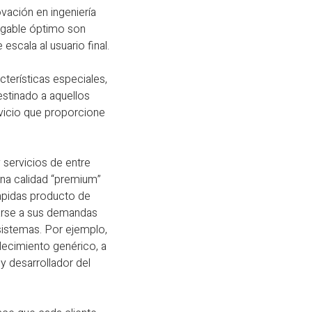
ovación en ingeniería
regable óptimo son
escala al usuario final.
cterísticas especiales,
destinado a aquellos
vicio que proporcione
y servicios de entre
una calidad “premium”
ápidas producto de
parse a sus demandas
sistemas. Por ejemplo,
blecimiento genérico, a
y desarrollador del