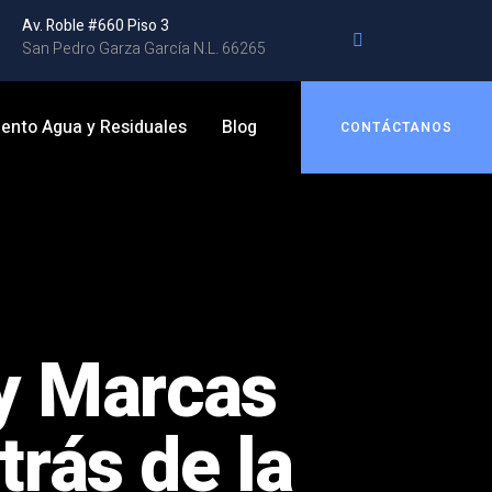
Av. Roble #660 Piso 3
San Pedro Garza García N.L. 66265
ento Agua y Residuales
Blog
CONTÁCTANOS
y Marcas
trás de la