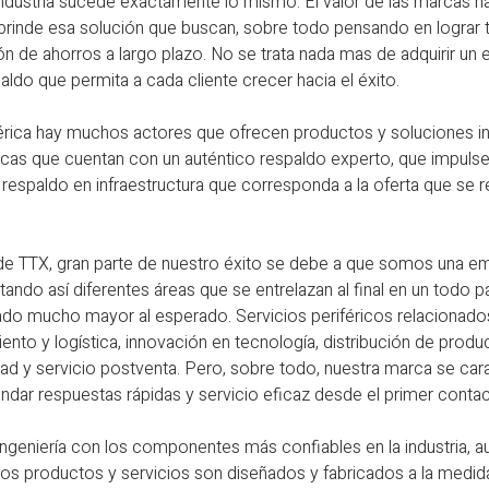
industria sucede exactamente lo mismo. El valor de las marcas h
 brinde esa solución que buscan, sobre todo pensando en lograr 
 de ahorros a largo plazo. No se trata nada mas de adquirir un 
paldo que permita a cada cliente crecer hacia el éxito.
ica hay muchos actores que ofrecen productos y soluciones ind
cas que cuentan con un auténtico respaldo experto, que impuls
 respaldo en infraestructura que corresponda a la oferta que se r
de TTX, gran parte de nuestro éxito se debe a que somos una e
ctando así diferentes áreas que se entrelazan al final en un todo p
ado mucho mayor al esperado. Servicios periféricos relacionados
nto y logística, innovación en tecnología, distribución de produc
dad y servicio postventa. Pero, sobre todo, nuestra marca se car
ndar respuestas rápidas y servicio eficaz desde el primer contac
 ingeniería con los componentes más confiables en la industria, 
s productos y servicios son diseñados y fabricados a la medid