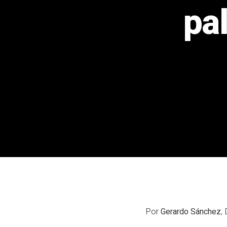
pa
Por
Gerardo Sánchez
,