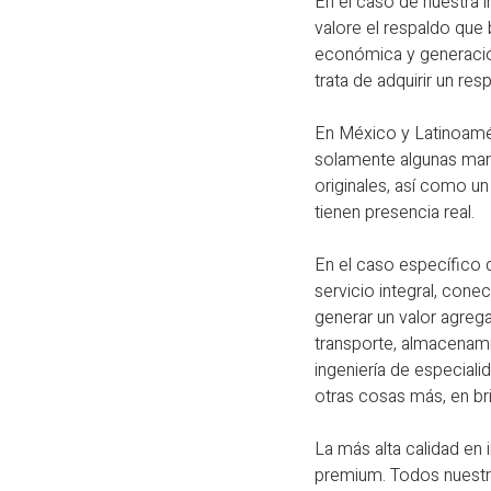
En el caso de nuestra 
valore el respaldo que
económica y generación
trata de adquirir un res
En México y Latinoamér
solamente algunas mar
originales, así como un
tienen presencia real.
En el caso específico 
servicio integral, cone
generar un valor agreg
transporte, almacenamie
ingeniería de especiali
otras cosas más, en bri
La más alta calidad en
premium. Todos nuestro