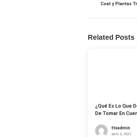
Coat y Plantas T
Related Posts
¿Qué Es Lo Que 
De Tomar En Cuen
Momento De Elegi
Sistema Automat
ttxadmin
abril 5, 2021
De Pintura?