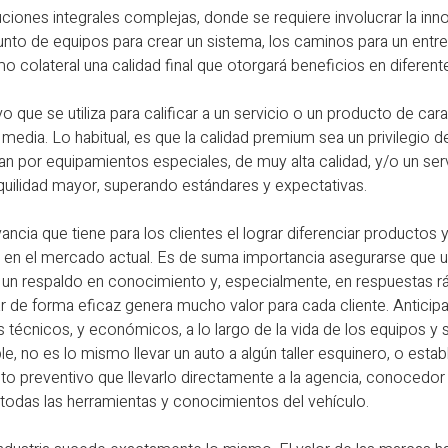
uciones integrales complejas, donde se requiere involucrar la inn
unto de equipos para crear un sistema, los caminos para un ent
o colateral una calidad final que otorgará beneficios en diferente 
o que se utiliza para calificar a un servicio o un producto de cara
a media. Lo habitual, es que la calidad premium sea un privilegio 
 por equipamientos especiales, de muy alta calidad, y/o un ser
quilidad mayor, superando estándares y expectativas.
vancia que tiene para los clientes el lograr diferenciar productos 
te en el mercado actual. Es de suma importancia asegurarse que 
n respaldo en conocimiento y, especialmente, en respuestas r
r de forma eficaz genera mucho valor para cada cliente. Antici
 técnicos, y económicos, a lo largo de la vida de los equipos y 
e, no es lo mismo llevar un auto a algún taller esquinero, o esta
to preventivo que llevarlo directamente a la agencia, conocedor 
 todas las herramientas y conocimientos del vehículo.