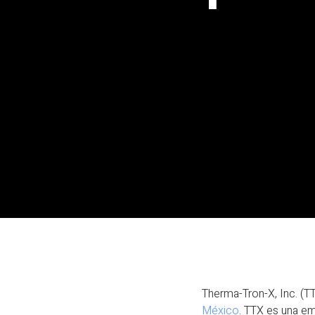
Therma-Tron-X, Inc. (TT
México
. TTX es una em