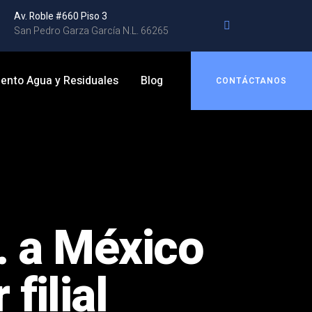
Av. Roble #660 Piso 3
San Pedro Garza García N.L. 66265
ento Agua y Residuales
Blog
CONTÁCTANOS
. a México
filial