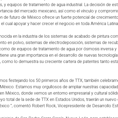
les, y equipos de tratamiento de agua industrial. La decisión de 
ortancia del mercado mexicano, así como el vínculo y compromis
ión de futuro de México ofrece un fuerte potencial de crecimient
 el cual apoyar y hacer crecer el negocio en toda América Latina
cida en la industria de los sistemas de acabado de pintura com
nto en polvo, sistemas de electrodeposición, sistemas de recub
sí como de equipos de tratamiento de agua por ósmosis inversa y 
 tiene una gran importancia en el desarrollo de nuevas tecnologí
n, como lo demuestra su creciente cartera de patentes tanto e
amos festejando los 50 primeros años de TTX, también celebra
n México. Estamos muy orgullosos de ampliar nuestras capacida
en México, donde vemos un entorno empresarial y cultural sóli
oyo total de la sede de TTX en Estados Unidos, traerán un nue
éxico ”, comentó Robert Rock, Vicepresidente de Desarrollo Est