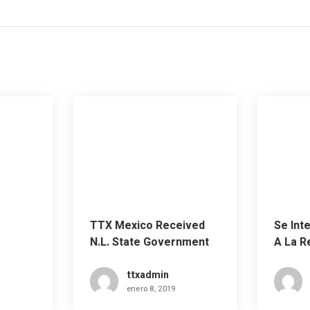
TTX Mexico Received
Se Int
N.L. State Government
A La R
Visit At Fabtech Mexico
Defen
Derec
ttxadmin
enero 8, 2019