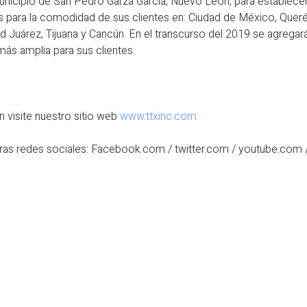
unicipio de San Pedro Garza García, Nuevo León, para establecer
s para la comodidad de sus clientes en: Ciudad de México, Querét
d Juárez, Tijuana y Cancún. En el transcurso del 2019 se agrega
más amplia para sus clientes.
 visite nuestro sitio web
www.ttxinc.com
ras redes sociales: Facebook.com / twitter.com / youtube.com /