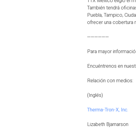
TTX México eligió el m
También tendrá oficina
Puebla, Tampico, Ciuda
ofrecer una cobertura 
——————
Para mayor información
Encuéntrenos en nuest
Relación con medios:
(Inglés)
Therma-Tron-X, Inc.
Lizabeth Bjarnarson