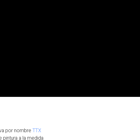
lleva por nombre
TTX
 pintura a la medida