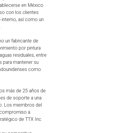
establecerse en México
o con los clientes
o interno, así como un
.
o un fabricante de
rimiento por pintura
aguas residuales, entre
as para mantener su
stadounidenses como
mos más de 25 años de
des de soporte a una
do. Los miembros del
vo compromiso a
ratégico de TTX Inc.