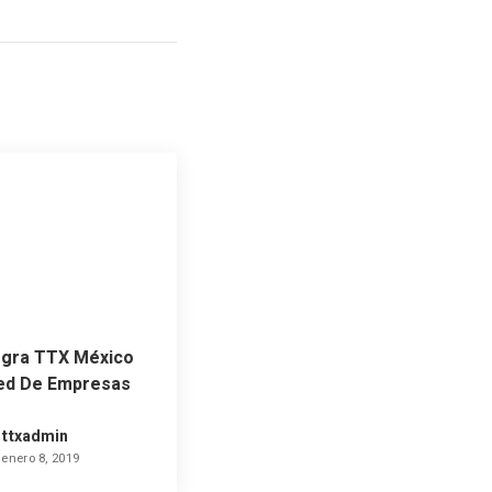
egra TTX México
ed De Empresas
soras De
hos Humanos
ttxadmin
enero 8, 2019