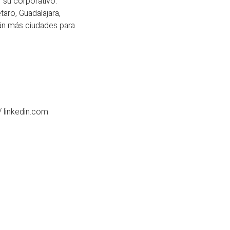
 su corporativo.
aro, Guadalajara,
rán más ciudades para
 linkedin.com