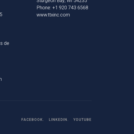
Sturgeon Bay, WI 54235
Phone: +1 920 743 6568
65
www.ttxinc.com
s de
m
FACEBOOK.
LINKEDIN.
YOUTUBE