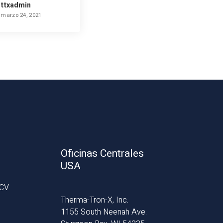
ttxadmin
marzo 24, 2021
Oficinas Centrales
USA
 CV
Therma-Tron-X, Inc.
1155 South Neenah Ave.