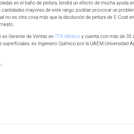
ladas en el baño de pintura, tendrá un efecto de mucha ayuda en e
ero cantidades mayores de este rango podrían provocar un proble
 cual no es otra cosa más que la disolución de pintura de E-Coat e
rmeato.
te es Gerente de Ventas en
TTX México
y cuenta con más de 35 a
os superficiales, es Ingeniero Químico por la UAEM Universidad
m