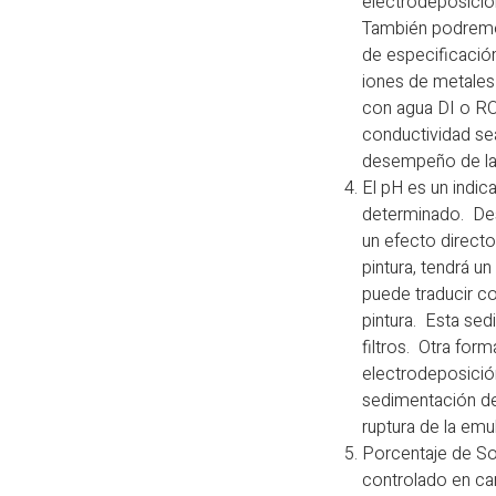
electrodeposición
También podremos 
de especificació
iones de metales
con agua DI o RO
conductividad sea
desempeño de la 
El pH es un indic
determinado. Des
un efecto directo
pintura, tendrá u
puede traducir c
pintura. Esta sed
filtros. Otra for
electrodeposición
sedimentación de 
ruptura de la emul
Porcentaje de Sol
controlado en ca