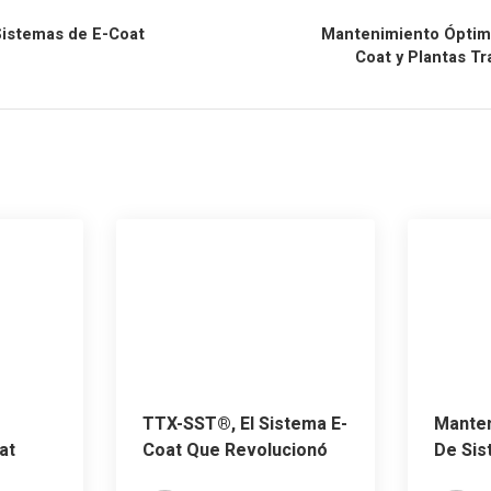
Sistemas de E-Coat
Mantenimiento Óptim
Coat y Plantas T
TTX-SST®, El Sistema E-
Mante
at
Coat Que Revolucionó
De Sis
Para Siempre La
Planta