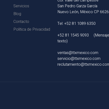
Col. Valle del Campestre
Servicios
San Pedro Garza García
Nuevo León, México CP 662
Blog
Contacto
Tel: +52 81 1089 6350
Política de Privacidad
+52 81 1545 9093
(Mensaje
texto)
ventas@ttxmexico.com
servicio@ttxmexico.com
reclutamiento@ttxmexico.co