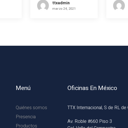
Industria De Acabados
Agua
ttxadmin
marzo 24, 2021
Superficiales En El
Mundo
Menú
Oficinas En México
Quiénes somos
TTX Internacional, S de RL de
Presencia
Av. Roble #660 Piso 3
Productos