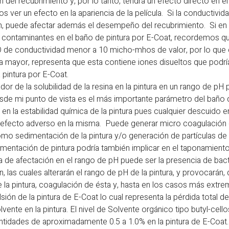
 del recubrimiento y, por lo tanto, tendrá un efecto directo en e
ver un efecto en la apariencia de la película. Si la conductivi
n, puede afectar además el desempeño del recubrimiento. Si en 
 contaminantes en el baño de pintura por E-Coat, recordemos que
 de conductividad menor a 10 micho-mhos de valor, por lo que 
 mayor, representa que esta contiene iones disueltos que podrían
pintura por E-Coat.
ador de la solubilidad de la resina en la pintura en un rango de pH
de mi punto de vista es el más importante parámetro del baño 
 en la estabilidad química de la pintura pues cualquier descuido e
n efecto adverso en la misma. Puede generar micro coagulación de
omo sedimentación de la pintura y/o generación de partículas de
imentación de pintura podría también implicar en el taponamiento d
ma de afectación en el rango de pH puede ser la presencia de bac
, las cuales alterarán el rango de pH de la pintura, y provocarán
la pintura, coagulación de ésta y, hasta en los casos más extre
sión de la pintura de E-Coat lo cual representa la pérdida total de 
vente en la pintura. El nivel de Solvente orgánico tipo butyl-cell
ntidades de aproximadamente 0.5 a 1.0% en la pintura de E-Coat.