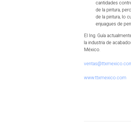
cantidades contro
de la pintura, p
de la pintura, lo
enjuagues de pe
El Ing. Guía actualmen
la industria de acabad
México.
ventas@ttxmexico.co
www.ttxmexico.com