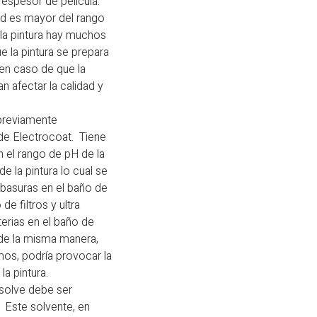
l espesor de película.
dad es mayor del rango
la pintura hay muchos
 la pintura se prepara
en caso de que la
 afectar la calidad y
 previamente
de Electrocoat. Tiene
n el rango de pH de la
 la pintura lo cual se
 basuras en el baño de
e filtros y ultra
terias en el baño de
, de la misma manera,
mos, podría provocar la
la pintura.
osolve debe ser
 Este solvente, en