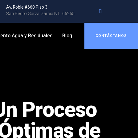
Av. Roble #660 Piso 3
San Pedro Garza García N.L. 66265
ento Agua y Residuales
Blog
CONTÁCTANOS
Un Proceso
 Óptimas de