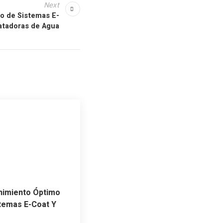
Next
o de Sistemas E-
ratadoras de Agua
nimiento Óptimo
temas E-Coat Y
s Tratadoras De