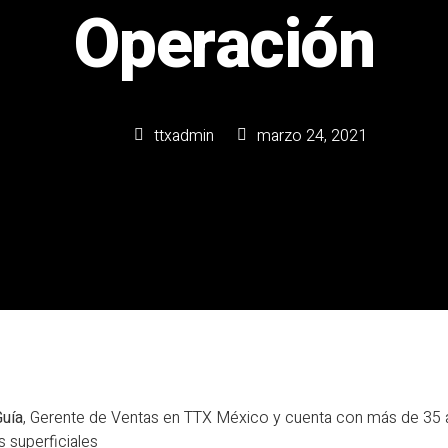
Operación
ttxadmin
marzo 24, 2021
Guía
, Gerente de Ventas en TTX México y cuenta con más de 35 
s superficiales