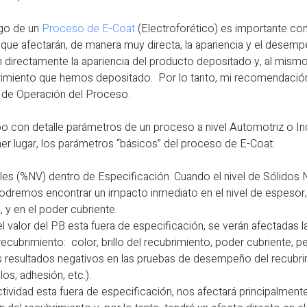
go de un
Proceso de E-Coat
(Electroforético) es importante con
que afectarán, de manera muy directa, la apariencia y el desempe
n directamente la apariencia del producto depositado y, al mismo
rimiento que hemos depositado. Por lo tanto, mi recomendación 
 de Operación del Proceso.
o con detalle parámetros de un proceso a nivel Automotriz o Indu
mer lugar, los parámetros “básicos” del proceso de E-Coat:
les (%NV) dentro de Especificación. Cuando el nivel de Sólidos 
odremos encontrar un impacto inmediato en el nivel de espesor, en
, y en el poder cubriente.
el valor del PB esta fuera de especificación, se verán afectadas l
ecubrimiento: color, brillo del recubrimiento, poder cubriente, 
os resultados negativos en las pruebas de desempeño del recubr
los, adhesión, etc.).
ividad esta fuera de especificación, nos afectará principalmente